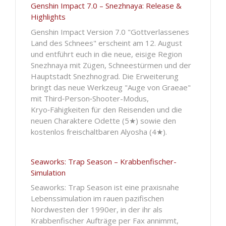
Genshin Impact 7.0 – Snezhnaya: Release &
Highlights
Genshin Impact Version 7.0 "Gottverlassenes
Land des Schnees" erscheint am 12. August
und entführt euch in die neue, eisige Region
Snezhnaya mit Zügen, Schneestürmen und der
Hauptstadt Snezhnograd. Die Erweiterung
bringt das neue Werkzeug "Auge von Graeae"
mit Third‑Person‑Shooter-Modus,
Kryo‑Fähigkeiten für den Reisenden und die
neuen Charaktere Odette (5★) sowie den
kostenlos freischaltbaren Alyosha (4★).
Seaworks: Trap Season – Krabbenfischer-
Simulation
Seaworks: Trap Season ist eine praxisnahe
Lebenssimulation im rauen pazifischen
Nordwesten der 1990er, in der ihr als
Krabbenfischer Aufträge per Fax annimmt,