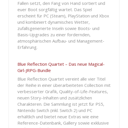
Fallen setzt, den Fang von Hand sortiert und
euer Boot sorgfältig wartet. Das Spiel
erscheint für PC (Steam), PlayStation und Xbox
und kombiniert dynamisches Wetter,
zufallsgenerierte Inseln sowie Boots‑ und
Basis‑Upgrades zu einer fordernden,
atmosphärischen Aufbau‑ und Management-
Erfahrung.
Blue Reflection Quartet – Das neue Magical-
Girl-JRPG-Bundle
Blue Reflection Quartet vereint alle vier Titel
der Reihe in einer überarbeiteten Collection mit
verbesserter Grafik, Quality-of-Life-Features,
neuen Story-Inhalten und zusätzlichen
Charakteren. Die Sammlung ist jetzt für PS5,
Nintendo Switch (inkl. Switch 2) und PC
erhältlich und bietet neue Extras wie eine
Reference-Datenbank, Gallery sowie exklusive