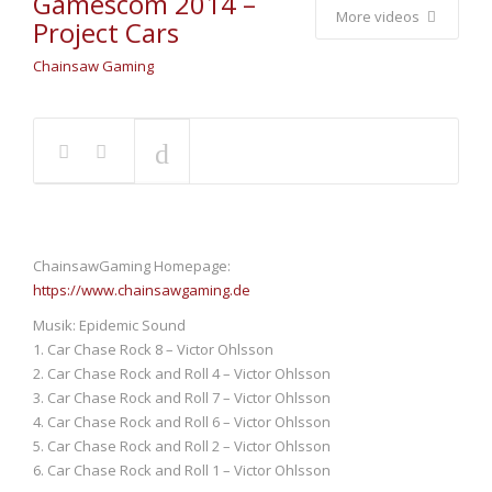
Gamescom 2014 –
More videos
Project Cars
Chainsaw Gaming
NOW PLAYING
Gamescom 2014 – Jan
Hegenberg Live auf
Gamescom und After-
Show Party
ChainsawGaming Homepage:
https://www.chainsawgaming.de
Musik: Epidemic Sound
1. Car Chase Rock 8 – Victor Ohlsson
2. Car Chase Rock and Roll 4 – Victor Ohlsson
Gamescom 2014 –
3. Car Chase Rock and Roll 7 – Victor Ohlsson
Rückblick Messetag 4
4. Car Chase Rock and Roll 6 – Victor Ohlsson
5. Car Chase Rock and Roll 2 – Victor Ohlsson
6. Car Chase Rock and Roll 1 – Victor Ohlsson