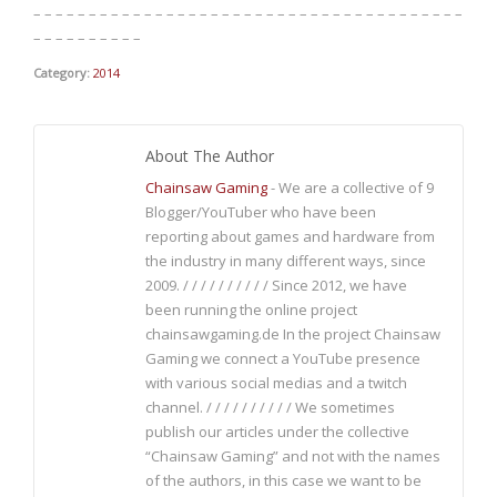
– – – – – – – – – – – – – – – – – – – – – – – – – – – – – – – – – – – – – – –
Gamescom 2014 –
– – – – – – – – – –
Assault Android Cactus
Category:
2014
About The Author
Gamescom 2014 –
Chainsaw Gaming
- We are a collective of 9
Assassin’s Creed Rogue
Blogger/YouTuber who have been
reporting about games and hardware from
the industry in many different ways, since
2009. / / / / / / / / / / Since 2012, we have
been running the online project
Gamescom 2014 –
chainsawgaming.de In the project Chainsaw
Sunset Overdrive
Gaming we connect a YouTube presence
with various social medias and a twitch
channel. / / / / / / / / / / We sometimes
publish our articles under the collective
Gamescom 2014 –
“Chainsaw Gaming” and not with the names
Nintendo: Hyrule
of the authors, in this case we want to be
Warriors